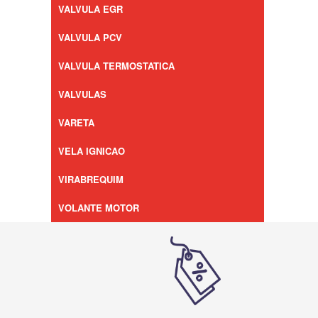
VALVULA EGR
VALVULA PCV
VALVULA TERMOSTATICA
VALVULAS
VARETA
VELA IGNICAO
VIRABREQUIM
VOLANTE MOTOR