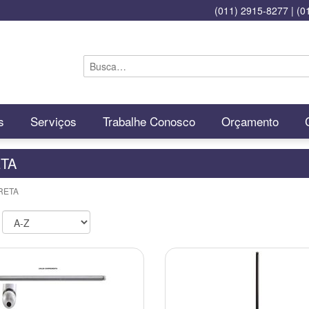
(011) 2915-8277
|
(0
s
Serviços
Trabalhe Conosco
Orçamento
TA
RETA