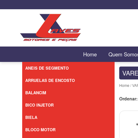
Home
Quem Somo
ANEIS DE SEGMENTO
VARE
ARRUELAS DE ENCOSTO
Home
/ VA
BALANCIM
Ordenar:
BICO INJETOR
BIELA
BLOCO MOTOR