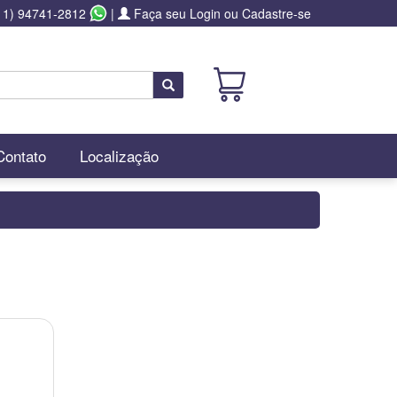
11) 94741-2812
|
Faça seu Login ou Cadastre-se
Buscar
Contato
Localização