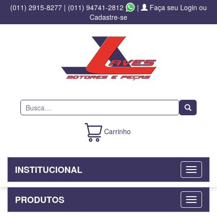
(011) 2915-8277
|
(011) 94741-2812
|
Faça seu Login ou
Cadastre-se
Buscar
Carrinho
INSTITUCIONAL
PRODUTOS