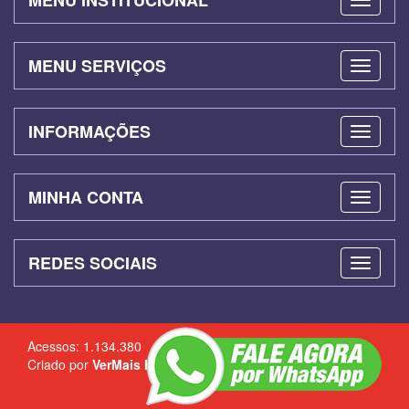
MENU INSTITUCIONAL
MENU SERVIÇOS
INFORMAÇÕES
MINHA CONTA
REDES SOCIAIS
Acessos: 1.134.380
Criado por
VerMais Internet
-
Criação de Sites
-
Admin