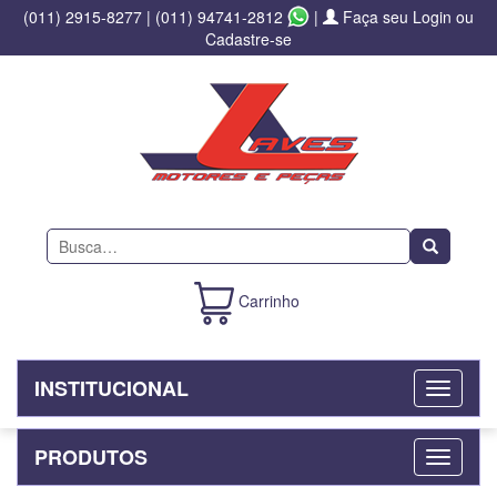
(011) 2915-8277
|
(011) 94741-2812
|
Faça seu Login ou
Cadastre-se
Buscar
Carrinho
INSTITUCIONAL
PRODUTOS