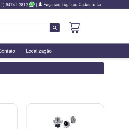
11) 94741-2812
|
Faça seu Login ou Cadastre-se
Buscar
Contato
Localização