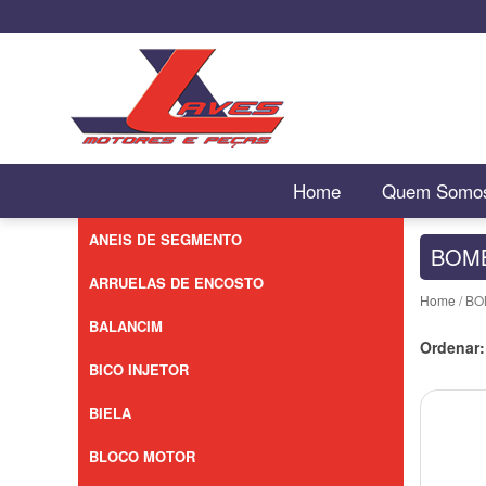
Home
Quem Somo
ANEIS DE SEGMENTO
BOM
ARRUELAS DE ENCOSTO
Home
/ B
BALANCIM
Ordenar:
BICO INJETOR
BIELA
BLOCO MOTOR