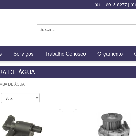
(011) 2915-8277
|
(0
s
Serviços
Trabalhe Conosco
Orçamento
BA DE ÁGUA
OMBA DE ÁGUA