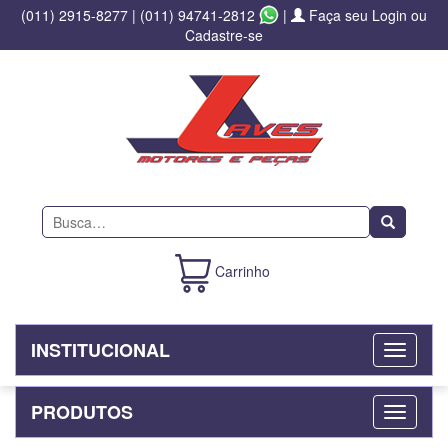
(011) 2915-8277
|
(011) 94741-2812
|
Faça seu Login ou
Cadastre-se
Buscar
Carrinho
INSTITUCIONAL
PRODUTOS