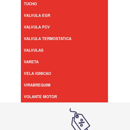
TUCHO
VALVULA EGR
VALVULA PCV
VALVULA TERMOSTATICA
VALVULAS
VARETA
VELA IGNICAO
VIRABREQUIM
VOLANTE MOTOR