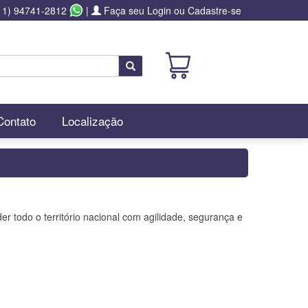
11) 94741-2812
|
Faça seu Login ou Cadastre-se
Buscar
Contato
Localização
 todo o território nacional com agilidade, segurança e