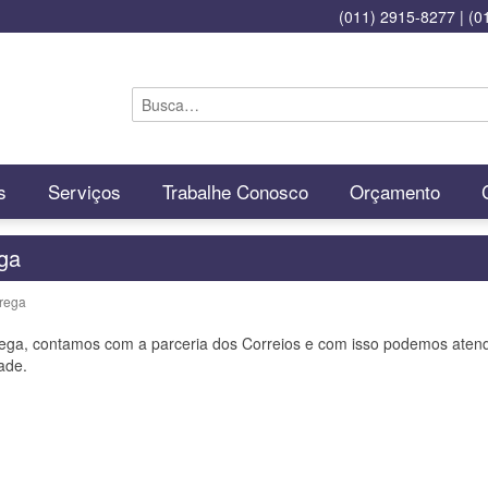
(011) 2915-8277
|
(0
s
Serviços
Trabalhe Conosco
Orçamento
ga
trega
ega, contamos com a parceria dos Correios e com isso podemos atender
ade.