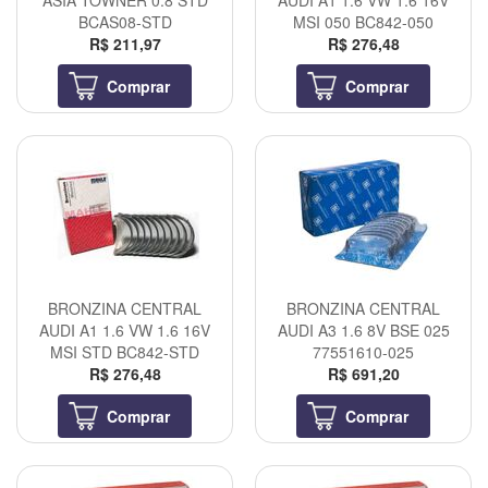
ASIA TOWNER 0.8 STD
AUDI A1 1.6 VW 1.6 16V
BCAS08-STD
MSI 050 BC842-050
R$ 211,97
R$ 276,48
Comprar
Comprar
BRONZINA CENTRAL
BRONZINA CENTRAL
AUDI A1 1.6 VW 1.6 16V
AUDI A3 1.6 8V BSE 025
MSI STD BC842-STD
77551610-025
R$ 276,48
R$ 691,20
Comprar
Comprar