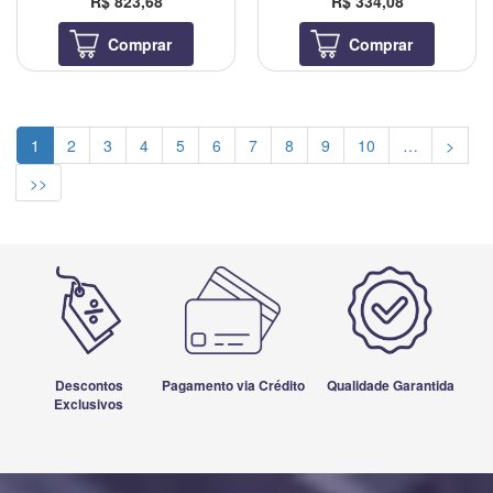
R$ 823,68
R$ 334,08
Comprar
Comprar
1
2
3
4
5
6
7
8
9
10
…
>
>>
Descontos
Pagamento via Crédito
Qualidade Garantida
Exclusivos