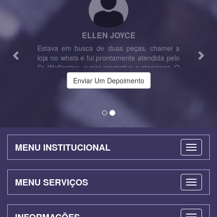
ELLEN JOYCE
Estava em busca de duas peças, chamei a
loja no whats e fui prontamente atendida pelo
Sr. Wellington, super prestativo e atencioso. O
que eu precisava não tinha a pronta entrega,
e o mesmo fez o possível para que eu
recebesse o mais breve possível!! Ótimo
profissional!! Parabéns pelo ótimo
atendimento!!! Super indico!!
Enviar Um Depoimento
MENU INSTITUCIONAL