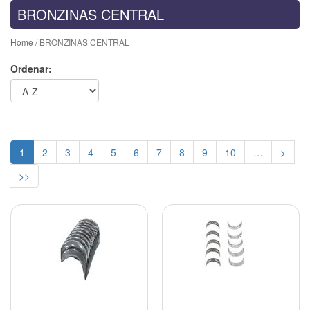
BRONZINAS CENTRAL
Home
/ BRONZINAS CENTRAL
Ordenar:
1
2
3
4
5
6
7
8
9
10
…
>
>>