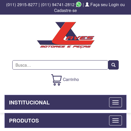
(011) 2915-8277
|
(011) 94741-2812
|
Faça seu Login ou
Cadastre-se
Buscar
Carrinho
INSTITUCIONAL
PRODUTOS