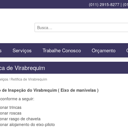
(011) 2915-8277
|
(0
s
Serviços
Trabalhe Conosco
Orçamento
ica de Virabrequim
viços
/ Retífica de Virabrequim
 de Inspeção do Virabrequim ( Eixo de manivelas )
conforme a seguir:
ionar trincas
ionar roscas
ionar rasgo de chaveta
ionar alojamento do eixo-piloto