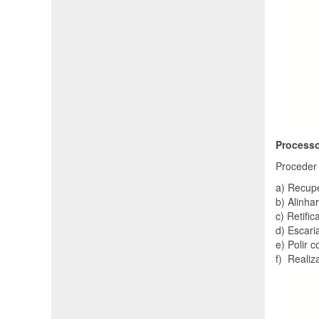
Processo
Proceder 
a) Recup
b) Alinha
c) Retific
d) Escari
e) Polir c
f) Reali