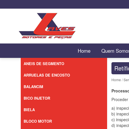
Home
Quem Somo
ANEIS DE SEGMENTO
Retíf
ARRUELAS DE ENCOSTO
Home
/
Ser
BALANCIM
Processo
BICO INJETOR
Proceder 
a) inspec
BIELA
b) inspec
c) inspec
BLOCO MOTOR
d) inspec