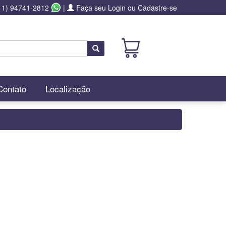
11) 94741-2812
|
Faça seu Login ou Cadastre-se
Buscar
Contato
Localização