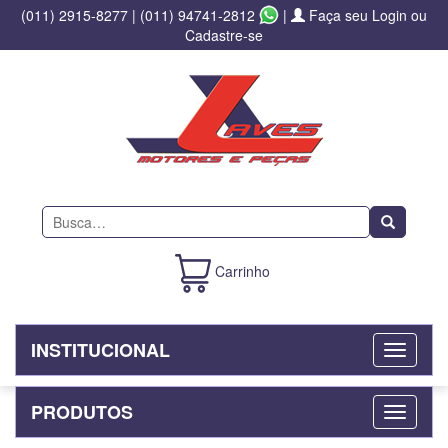
(011) 2915-8277
|
(011) 94741-2812
|
Faça seu Login ou
Cadastre-se
Buscar
Carrinho
INSTITUCIONAL
PRODUTOS