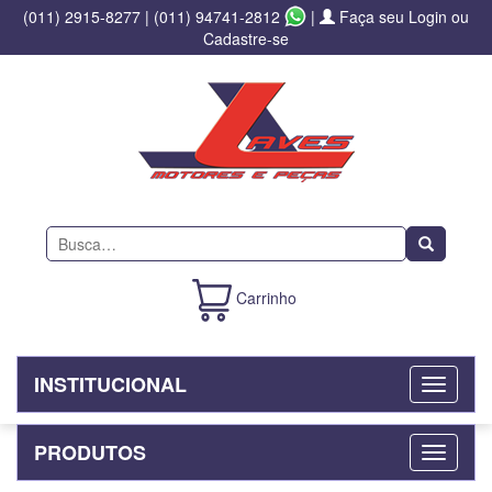
(011) 2915-8277
|
(011) 94741-2812
|
Faça seu Login ou
Cadastre-se
Buscar
Carrinho
INSTITUCIONAL
PRODUTOS