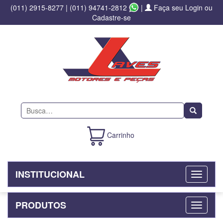
(011) 2915-8277
|
(011) 94741-2812
|
Faça seu Login ou
Cadastre-se
Buscar
Carrinho
INSTITUCIONAL
PRODUTOS