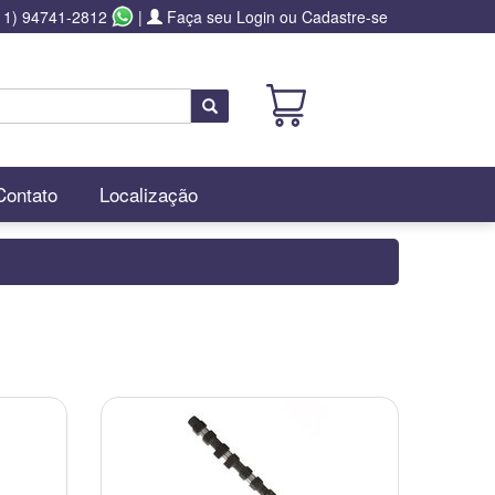
11) 94741-2812
|
Faça seu Login ou Cadastre-se
Buscar
Contato
Localização