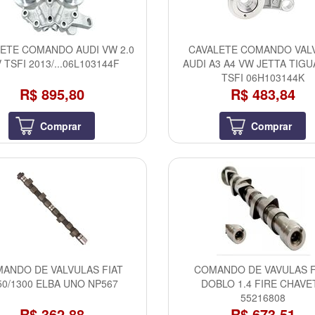
ETE COMANDO AUDI VW 2.0
CAVALETE COMANDO VAL
 TSFI 2013/...06L103144F
AUDI A3 A4 VW JETTA TIGU
TSFI 06H103144K
R$ 895,80
R$ 483,84
Comprar
Comprar
ANDO DE VALVULAS FIAT
COMANDO DE VAVULAS F
50/1300 ELBA UNO NP567
DOBLO 1.4 FIRE CHAVE
55216808
R$ 362,88
R$ 673,51