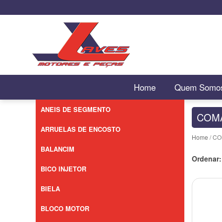
Home
Quem Somo
ANEIS DE SEGMENTO
COMA
ARRUELAS DE ENCOSTO
Home
/ C
BALANCIM
Ordenar:
BICO INJETOR
BIELA
BLOCO MOTOR