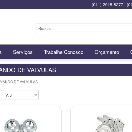
(011) 2915-8277
|
(0
s
Serviços
Trabalhe Conosco
Orçamento
NDO DE VALVULAS
OMANDO DE VALVULAS