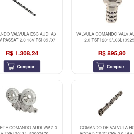
NDO VALVULA ESC AUDI A3
VALVULA COMANDO VALV A
 PASSAT 2.0 16V FSI 05 /07
2.0 TSFI 2013/..06L1092
R$ 1.308,24
R$ 895,80
Comprar
Comprar
ETE COMANDO AUDI VW 2.0
COMANDO DE VALVULA H
6V TSFI 2013/...50007670
ACORD CIVIC CRV 2.0 16V 