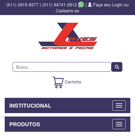
(011) 2915-8277
|
(011) 94741-2812
|
Faça seu Login ou
Cadastre-se
Buscar
Carrinho
INSTITUCIONAL
PRODUTOS